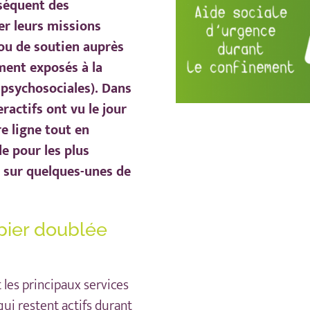
nséquent des
er leurs missions
ou de soutien auprès
ement exposés à la
s psychosociales). Dans
ractifs ont vu le jour
re ligne tout en
de pour les plus
s sur quelques-unes de
apier doublée
les principaux services
qui restent actifs durant