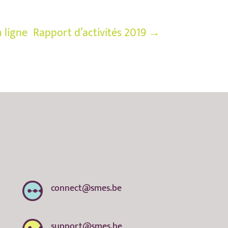
 ligne
Rapport d’activités 2019
→
connect@smes.be
support@smes.be