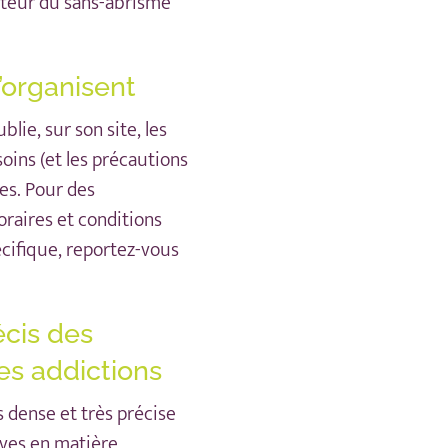
ecteur du sans-abrisme
’organisent
ublie,
sur son site
, les
soins (et les précautions
res. Pour des
oraires et conditions
cifique, reportez-vous
écis des
es addictions
s dense et très précise
ives en matière