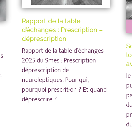
Rapport de la table
d’échanges : Prescription –
déprescription
So
Rapport de la table d’échanges
es
l
2025 du Smes : Prescription –
a
déprescription de
,
le
neuroleptiques. Pour qui,
pu
pourquoi prescrit-on ? Et quand
pa
déprescrire ?
de
pr
du