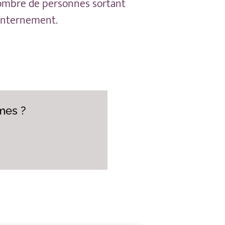
ombre de personnes sortant
internement.
mes ?