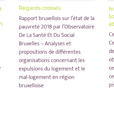
Regards croisés
à
In
t
Rapport bruxellois sur l’état de la
on
ét
pauvreté 2018 par l’Observatoire
Ce
De La Santé Et Du Social
Ce
Bruxelles – Analyses et
de
propositions de différentes
ob
organisations concernant les
é
ce
expulsions du logement et le
ce
mal-logement en région
pi
bruxelloise