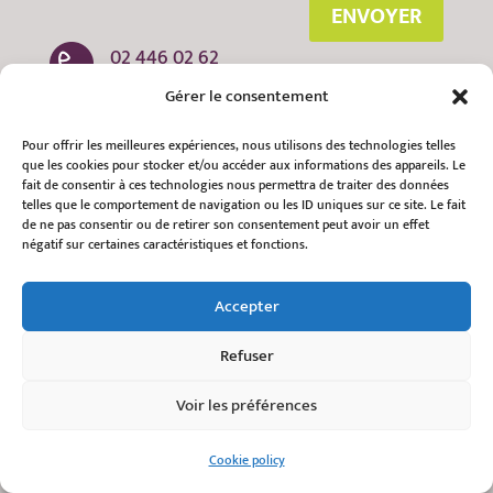
ENVOYER
02 446 02 62
Gérer le consentement
info@smes.be
Pour offrir les meilleures expériences, nous utilisons des technologies telles
Rue du Progrès 323 - 1030 Schaerbeek
que les cookies pour stocker et/ou accéder aux informations des appareils. Le
fait de consentir à ces technologies nous permettra de traiter des données
telles que le comportement de navigation ou les ID uniques sur ce site. Le fait

de ne pas consentir ou de retirer son consentement peut avoir un effet
négatif sur certaines caractéristiques et fonctions.

Accepter
connect@smes.be
Refuser
support@smes.be
Voir les préférences
housingfirst@smes.be
Cookie policy