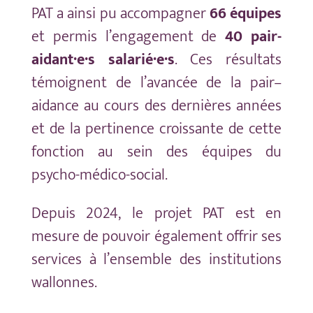
PAT
a
ainsi
pu accompagner
66 équipes
et permis l’engagement de
40 pair-
aidant·e·s
salarié·
e·
s
. Ces résultats
témoignent de l’avancée de la
p
air
–
a
idance
au cours des dernières années
et de la pertinence croissante de cette
fonction au sein des équipes du
p
sycho-
médico-
social
.
Depuis 2024,
le projet PAT e
st en
mesure de
pouvoir égalemen
t
offrir
ses
services
à l’ensemble des institutions
wallonnes
.