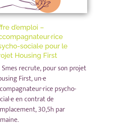
ffre d’emploi –
ccompagnateur·rice
sycho-social·e pour le
rojet Housing First
 Smes recrute, pour son projet
using First, un·e
compagnateur·rice psycho-
cial·e en contrat de
mplacement, 30,5h par
emaine.