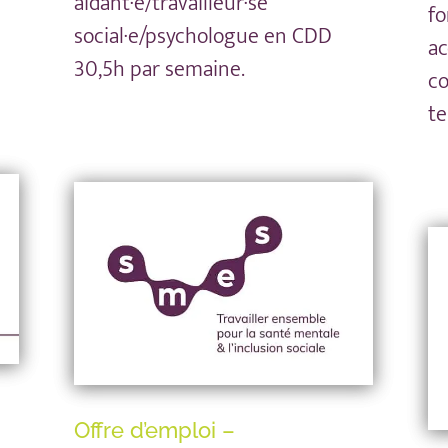
aidant·e/travailleur·se
fo
social·e/psychologue en CDD
ac
30,5h par semaine.
co
t
Offre d’emploi –