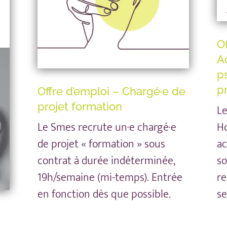
O
A
p
p
Offre d’emploi – Chargé·e de
projet formation
Le
Le Smes recrute un·e chargé·e
Ho
de projet « formation » sous
ac
contrat à durée indéterminée,
so
19h/semaine (mi-temps). Entrée
re
en fonction dès que possible.
s