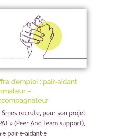
fre d’emploi : pair-aidant
ormateur –
ccompagnateur
 Smes recrute, pour son projet
PAT » (Peer And Team support),
·e pair·e-aidant·e