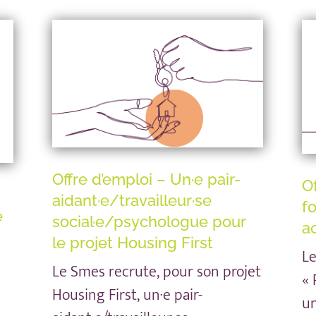
Offre d’emploi – Un·e pair-
Of
aidant·e/travailleur·se
f
e
social·e/psychologue pour
a
le projet Housing First
Le
Le Smes recrute, pour son projet
« 
Housing First, un·e pair-
un