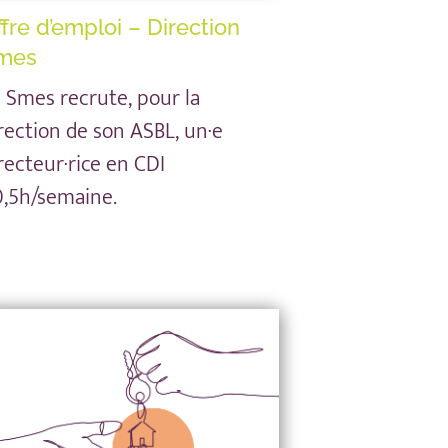
ffre d’emploi – Direction
mes
 Smes recrute, pour la
rection de son ASBL, un·e
recteur·rice en CDI
,5h/semaine.