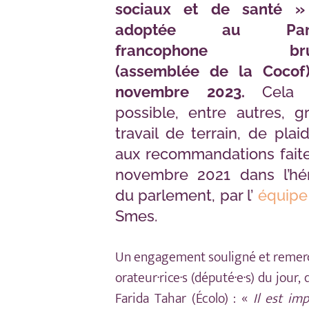
sociaux et de santé »
adoptée au Parl
francophone bruxe
(assemblée de la Cocof
novembre 2023.
Cela
possible, entre autres,
g
travail de terrain, de plai
aux recommandations faite
novembre 2021 dans l’hé
du parlement, par l’
équipe
Smes.
Un engagement souligné et remerc
orateur·rice·s (député·e·s) du jour
Farida Tahar (Écolo) : «
Il est im