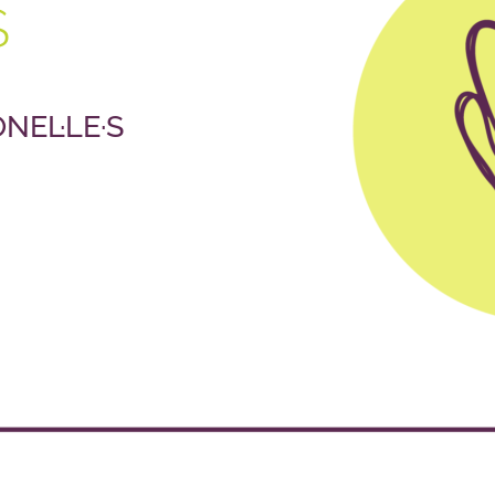
S
NEL·LE·S