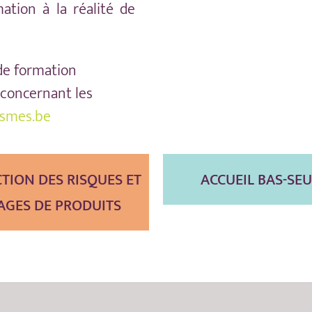
mation à la réalité de
de formation
 concernant les
smes.be
TION DES RISQUES ET
ACCUEIL BAS-SEU
AGES DE PRODUITS