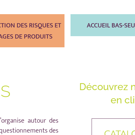
TION DES RISQUES ET
ACCUEIL BAS-SEU
AGES DE PRODUITS
Découvrez n
NS
en cl
’organise autour des
 questionnements des