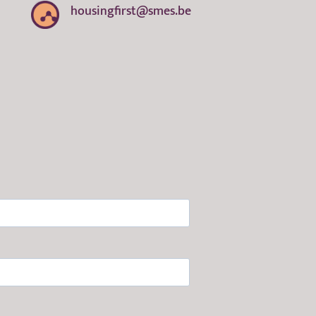
housingfirst@smes.be