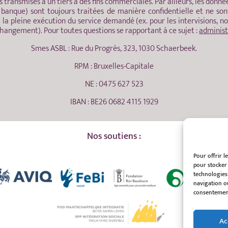
 transmises à un tiers à des fins commerciales. Par ailleurs, les donné
nque) sont toujours traitées de manière confidentielle et ne sont
la pleine exécution du service demandé (ex. pour les intervisions, no
changement). Pour toutes questions se rapportant à ce sujet :
adminis
Smes ASBL : Rue du Progrès, 323, 1030 Schaerbeek.
RPM : Bruxelles-Capitale
NE : 0475 627 523
IBAN : BE26 0682 4115 1929
Nos soutiens :
Pour offrir l
pour stocker 
technologies
navigation ou
consentement 
Ac