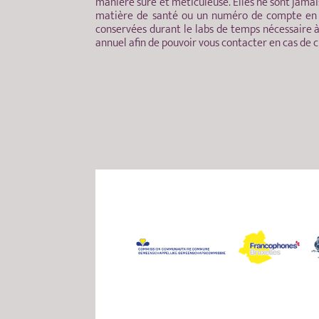
manière sûre et méticuleuse. Elles ne sont jamais
matière de santé ou un numéro de compte en ba
conservées durant le labs de temps nécessaire à 
annuel afin de pouvoir vous contacter en cas de 