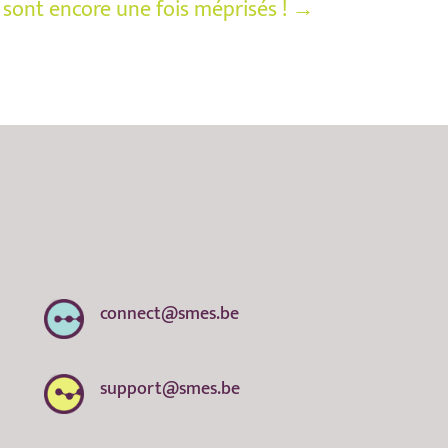
sont encore une fois méprisés !
→
connect@smes.be
support@smes.be