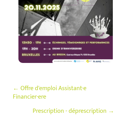
←
Offre d'emploi Assistant·e
Financier·ere
Prescription - déprescription
→