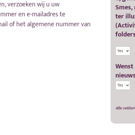
n, verzoeken wij u uw
Smes, 
nummer en e-mailadres te
ter il
-mail of het algemene nummer van
(Activi
folders
Wenst 
nieuws
Alle velden