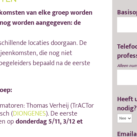
Basiso
enkomsten van elke groep worden
r nog worden aangegeven: de
schillende locaties doorgaan. De
Telefoo
ijeenkomsten, die nog niet
profes
begeleiders bepaald na de eerste
Alleen num
oep:
Heeft 
matoren:
Thomas Verheij
(TrACTor
nodig?*
sch (
DIONGENES
). De eerste
den op
donderdag
5/11, 3/12 et
Emailad