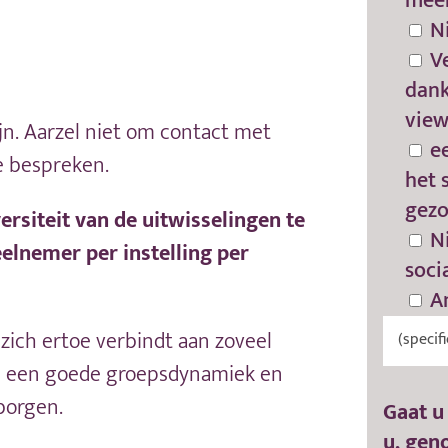
mee
N
V
dank
view
n. Aarzel niet om contact met
e
 bespreken.
het 
gezo
ersiteit van de uitwisselingen te
N
elnemer per instelling per
soci
A
zich ertoe verbindt aan zoveel
m een goede groepsdynamiek en
borgen.
Gaat u
u, gen