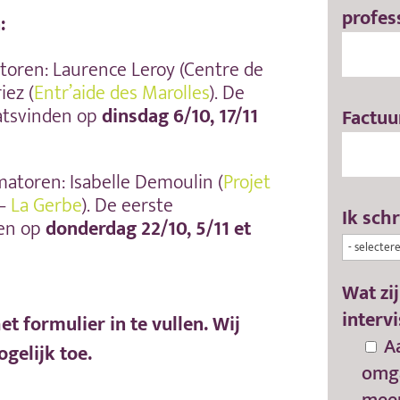
profes
:
oren: Laurence Leroy (Centre de
iez (
Entr’aide des Marolles
). De
atsvinden op
dinsdag 6/10, 17/11
Factuu
atoren: Isabelle Demoulin (
Projet
 –
La Gerbe
).
De eerste
Ik schr
den op
donderdag
22/10, 5/11 et
Wat zi
intervi
et formulier in te vullen. Wij
A
gelijk toe.
omg