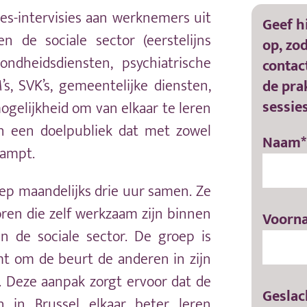
es-intervisies aan werknemers uit
Geef h
n de sociale sector (eerstelijns
op, zo
zondheidsdiensten, psychiatrische
contac
s, SVK’s, gemeentelijke diensten,
de pra
sessies
gelijkheid om van elkaar te leren
n een doelpubliek dat met zowel
Naam*
kampt.
oep maandelijks drie uur samen. Ze
ren die zelf werkzaam zijn binnen
Voorn
n de sociale sector. De groep is
t om de beurt de anderen in zijn
or. Deze aanpak zorgt ervoor dat de
Geslach
n in Brussel elkaar beter leren