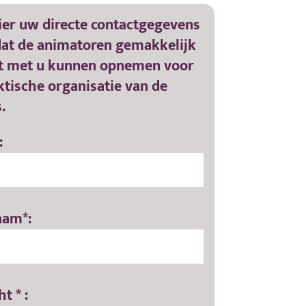
ier uw directe contactgegevens
dat de animatoren gemakkelijk
t met u kunnen opnemen voor
ktische organisatie van de
.
:
aam*:
t * :