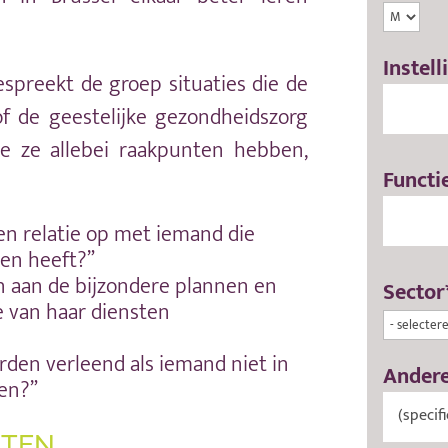
Instell
espreekt de groep situaties die de
of de geestelijke gezondheidszorg
ze allebei raakpunten hebben,
Functie
en relatie op met iemand die
men heeft?”
an aan de bijzondere plannen en
Sector*
e van haar diensten
den verleend als iemand niet in
Andere
ien?”
ITEN