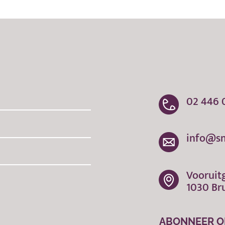
02 446 
info@s
Vooruit
1030 Br
ABONNEER O