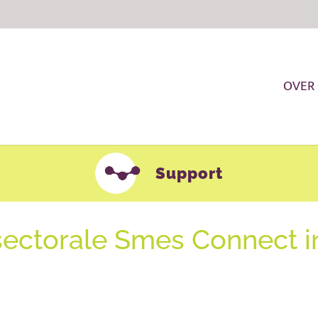
OVER
Support
rsectorale Smes Connect i