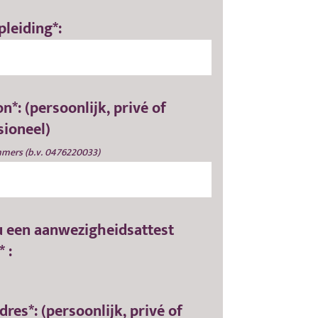
pleiding*:
n*: (persoonlijk, privé of
sioneel)
mers (b.v. 0476220033)
u een aanwezigheidsattest
 :
res*: (persoonlijk, privé of