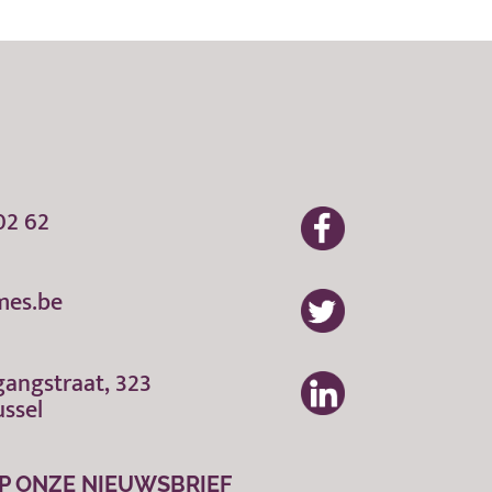
02 62
mes.be
gangstraat, 323
ussel
P ONZE NIEUWSBRIEF