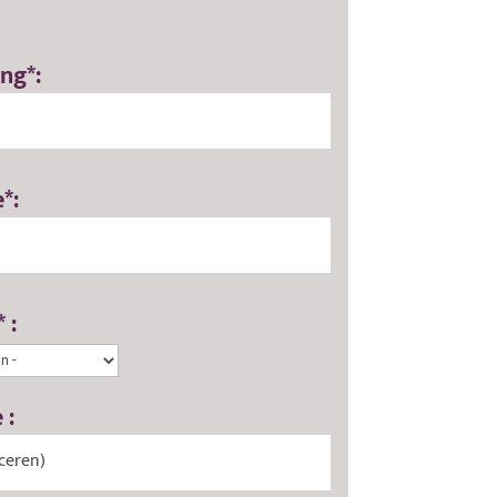
ing*:
*:
 :
 :